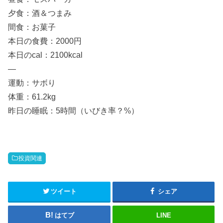
夕食：酒＆つまみ
間食：お菓子
本日の食費：2000円
本日のcal：2100kcal
—
運動：サボり
体重：61.2kg
昨日の睡眠：5時間（いびき率？%）
投資関連
ツイート
シェア
はてブ
LINE