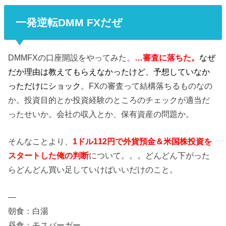
一発逆転DMM FXだぜ
DMMFXの口座開設をやってみた。
…審査に落ちた。
なぜ
だか理由は教えてもらえなかったけど、予想していなか
っただけにショック
。FXの審査って結構落ちるものなの
か。投資目的とか投資経験のところのチェックが適当だ
ったせいか。会社の収入とか、保有資産の問題か。
そんなことより、
1ドル112円で外貨預金＆米国株投資を
スタートした俺の判断
について。。。どんどん下がった
らどんどん買い足していけばいいだけのこと。
—
朝食：白湯
昼食：モスバーガー