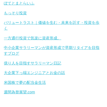
ぽてとまとらいふ
もっそり投資
バリュートラスト｜価値を生む・未来を託す・投資を歩
く
一方通行投資で気楽に資産形成。
中小企業サラリーマンが資産形成で早期リタイアを目指
すブログ
億り人を目指すサラリーマン日記
大企業下っ端エンジニアとお金の話
米国株で夢の配当金生活
週間為替展望.com