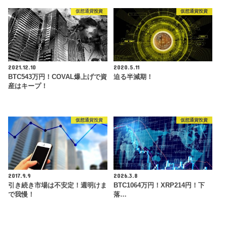
仮想通貨投資
仮想通貨投資
2021.12.10
2020.5.11
BTC543万円！COVAL爆上げで資
迫る半減期！
産はキープ！
仮想通貨投資
仮想通貨投資
2017.9.9
2026.3.8
引き続き市場は不安定！週明けま
BTC1064万円！XRP214円！下
で我慢！
落…