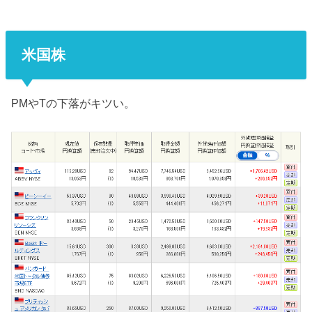
米国株
PMやTの下落がキツい。