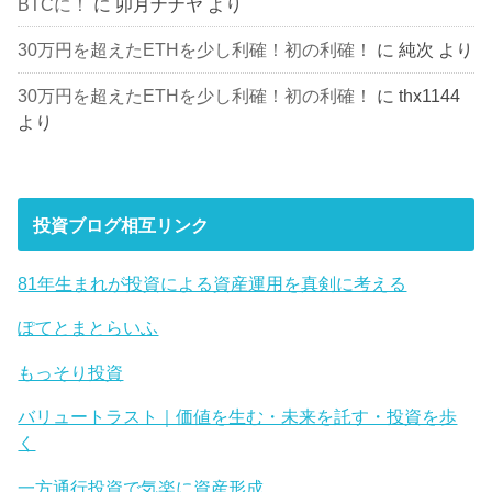
BTCに！
に
卯月ナナヤ
より
30万円を超えたETHを少し利確！初の利確！
に
純次
より
30万円を超えたETHを少し利確！初の利確！
に
thx1144
より
投資ブログ相互リンク
81年生まれが投資による資産運用を真剣に考える
ぽてとまとらいふ
もっそり投資
バリュートラスト｜価値を生む・未来を託す・投資を歩
く
一方通行投資で気楽に資産形成。