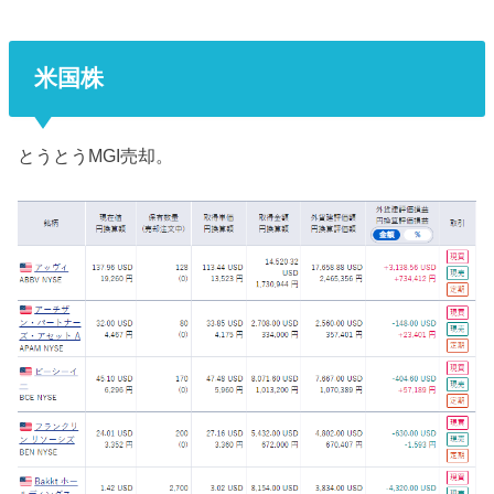
米国株
とうとうMGI売却。