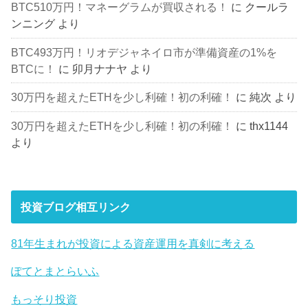
BTC510万円！マネーグラムが買収される！
に
クールラ
ンニング
より
BTC493万円！リオデジャネイロ市が準備資産の1%を
BTCに！
に
卯月ナナヤ
より
30万円を超えたETHを少し利確！初の利確！
に
純次
より
30万円を超えたETHを少し利確！初の利確！
に
thx1144
より
投資ブログ相互リンク
81年生まれが投資による資産運用を真剣に考える
ぽてとまとらいふ
もっそり投資