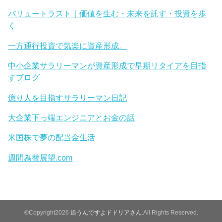
バリュートラスト｜価値を生む・未来を託す・投資を歩
く
一方通行投資で気楽に資産形成。
中小企業サラリーマンが資産形成で早期リタイアを目指
すブログ
億り人を目指すサラリーマン日記
大企業下っ端エンジニアとお金の話
米国株で夢の配当金生活
週間為替展望.com
©Copyright2026
追うんですよドドリアさん
.All Rights Reserved.