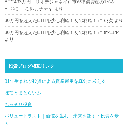
BTC493万円！リオデジャネイロ市が準備資産の1%を
BTCに！
に
卯月ナナヤ
より
30万円を超えたETHを少し利確！初の利確！
に
純次
より
30万円を超えたETHを少し利確！初の利確！
に
thx1144
より
投資ブログ相互リンク
81年生まれが投資による資産運用を真剣に考える
ぽてとまとらいふ
もっそり投資
バリュートラスト｜価値を生む・未来を託す・投資を歩
く