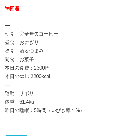
神回避！
—
朝食：完全無欠コーヒー
昼食：おにぎり
夕食：酒＆つまみ
間食：お菓子
本日の食費：2300円
本日のcal：2200kcal
—
運動：サボり
体重：61.4kg
昨日の睡眠：5時間（いびき率？%）