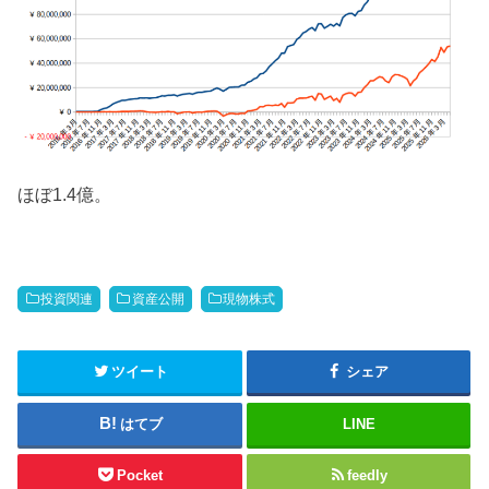
ほぼ1.4億。
投資関連
資産公開
現物株式
ツイート
シェア
はてブ
LINE
Pocket
feedly