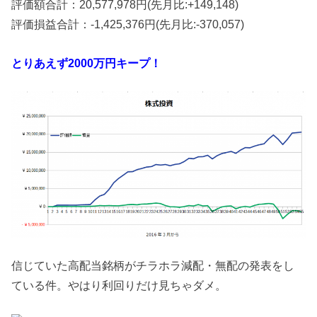
評価額合計：20,577,978‬円(先月比:+149,148‬‬)
評価損益合計：-1,425,376‬‬‬‬円(先月比:-370,057‬‬)
とりあえず2000万円キープ！
信じていた高配当銘柄がチラホラ減配・無配の発表をし
ている件。やはり利回りだけ見ちゃダメ。