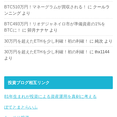
BTC510万円！マネーグラムが買収される！
に
クールラ
ンニング
より
BTC493万円！リオデジャネイロ市が準備資産の1%を
BTCに！
に
卯月ナナヤ
より
30万円を超えたETHを少し利確！初の利確！
に
純次
より
30万円を超えたETHを少し利確！初の利確！
に
thx1144
より
投資ブログ相互リンク
81年生まれが投資による資産運用を真剣に考える
ぽてとまとらいふ