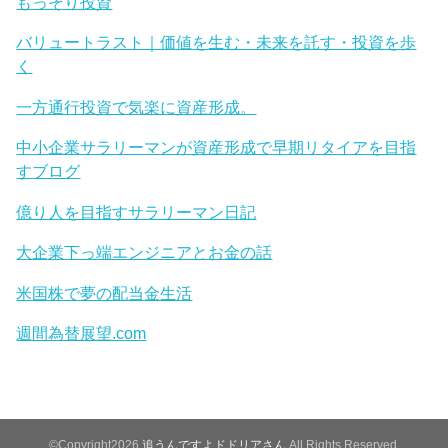
もっそり投資
バリュートラスト｜価値を生む・未来を託す・投資を歩
く
一方通行投資で気楽に資産形成。
中小企業サラリーマンが資産形成で早期リタイアを目指
すブログ
億り人を目指すサラリーマン日記
大企業下っ端エンジニアとお金の話
米国株で夢の配当金生活
週間為替展望.com
©Copyright2026
追うんですよドドリアさん
.All Rights Reserved.