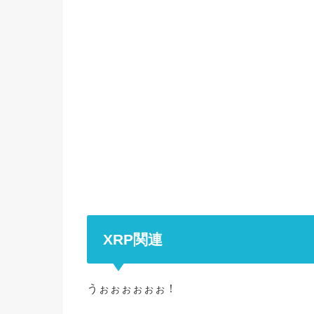
XRP関連
うぉぉぉぉぉぉ！