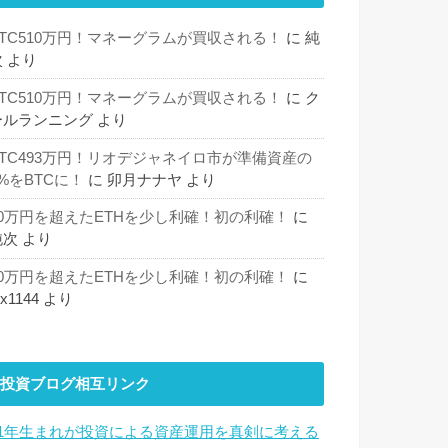
BTC510万円！マネーグラムが買収される！
に
純
次
より
BTC510万円！マネーグラムが買収される！
に
ク
ールランニング
より
BTC493万円！リオデジャネイロ市が準備資産の
%をBTCに！
に
卯月ナナヤ
より
30万円を超えたETHを少し利確！初の利確！
に
純次
より
30万円を超えたETHを少し利確！初の利確！
に
hx1144
より
投資ブログ相互リンク
81年生まれが投資による資産運用を真剣に考える