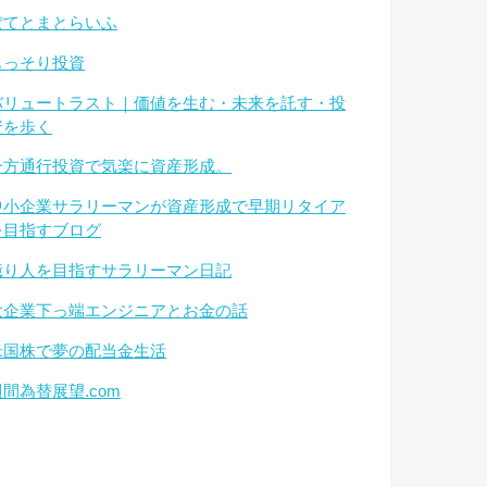
ぽてとまとらいふ
もっそり投資
バリュートラスト｜価値を生む・未来を託す・投
資を歩く
一方通行投資で気楽に資産形成。
中小企業サラリーマンが資産形成で早期リタイア
を目指すブログ
億り人を目指すサラリーマン日記
大企業下っ端エンジニアとお金の話
米国株で夢の配当金生活
週間為替展望.com