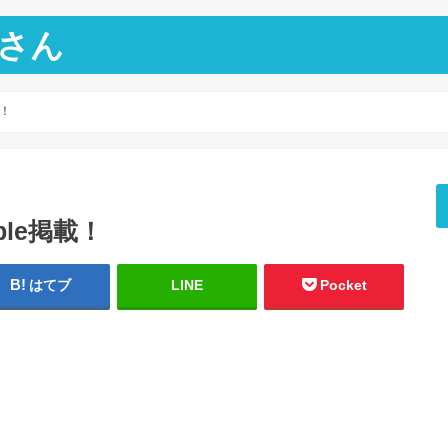
さん
載！
le掲載！
はてブ
LINE
Pocket