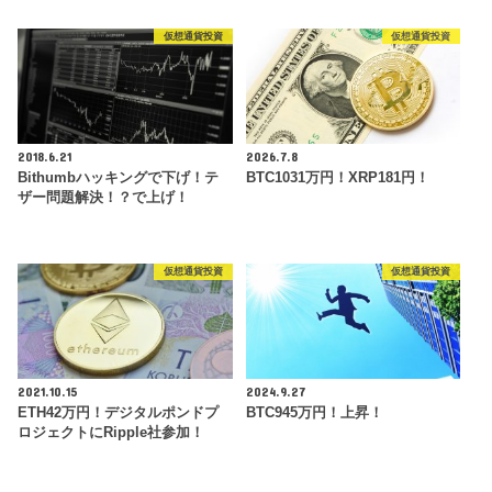
仮想通貨投資
仮想通貨投資
2018.6.21
2026.7.8
Bithumbハッキングで下げ！テ
BTC1031万円！XRP181円！
ザー問題解決！？で上げ！
仮想通貨投資
仮想通貨投資
2021.10.15
2024.9.27
ETH42万円！デジタルポンドプ
BTC945万円！上昇！
ロジェクトにRipple社参加！