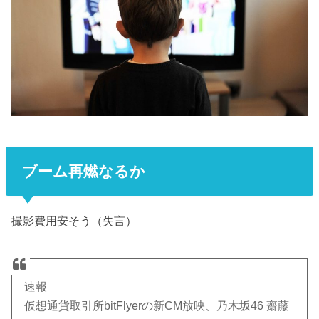
ブーム再燃なるか
撮影費用安そう（失言）
速報
仮想通貨取引所bitFlyerの新CM放映、乃木坂46 齋藤