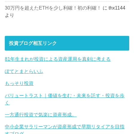
30万円を超えたETHを少し利確！初の利確！
に
thx1144
より
投資ブログ相互リンク
81年生まれが投資による資産運用を真剣に考える
ぽてとまとらいふ
もっそり投資
バリュートラスト｜価値を生む・未来を託す・投資を歩
く
一方通行投資で気楽に資産形成。
中小企業サラリーマンが資産形成で早期リタイアを目指
すブログ