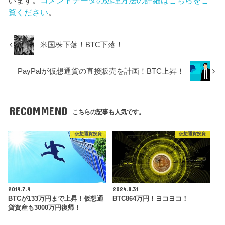
います。
コメントデータの処理方法の詳細はこちらをご
覧ください
。
米国株下落！BTC下落！
PayPalが仮想通貨の直接販売を計画！BTC上昇！
RECOMMEND
こちらの記事も人気です。
仮想通貨投資
仮想通貨投資
2019.7.9
2024.8.31
BTCが133万円まで上昇！仮想通
BTC864万円！ヨコヨコ！
貨資産も3000万円復帰！