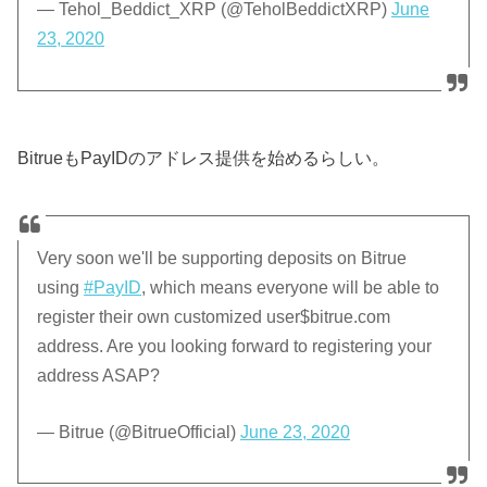
— Tehol_Beddict_XRP (@TeholBeddictXRP)
June
23, 2020
BitrueもPayIDのアドレス提供を始めるらしい。
Very soon we'll be supporting deposits on Bitrue
using
#PayID
, which means everyone will be able to
register their own customized user$bitrue.com
address. Are you looking forward to registering your
address ASAP?
— Bitrue (@BitrueOfficial)
June 23, 2020