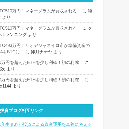
BTC510万円！マネーグラムが買収される！
に
純
次
より
BTC510万円！マネーグラムが買収される！
に
ク
ールランニング
より
BTC493万円！リオデジャネイロ市が準備資産の
%をBTCに！
に
卯月ナナヤ
より
30万円を超えたETHを少し利確！初の利確！
に
純次
より
30万円を超えたETHを少し利確！初の利確！
に
hx1144
より
投資ブログ相互リンク
81年生まれが投資による資産運用を真剣に考える