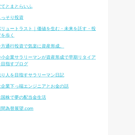
ぽてとまとらいふ
もっそり投資
バリュートラスト｜価値を生む・未来を託す・投
資を歩く
一方通行投資で気楽に資産形成。
中小企業サラリーマンが資産形成で早期リタイア
を目指すブログ
億り人を目指すサラリーマン日記
大企業下っ端エンジニアとお金の話
米国株で夢の配当金生活
週間為替展望.com