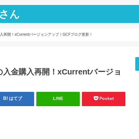
さん
開！xCurrentバージョンアップ！GCFブログ更新！
金購入再開！xCurrentバージョ
！
はてブ
LINE
Pocket