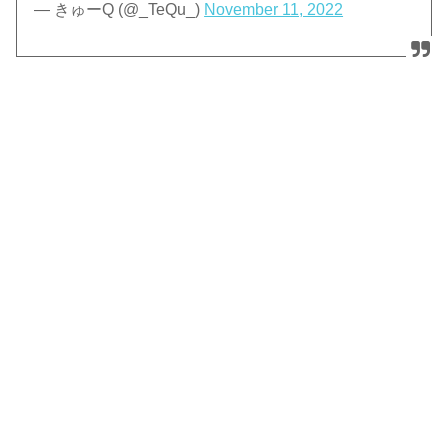
— きゅーQ (@_TeQu_)
November 11, 2022