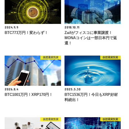
2024.9.9
2018.10.11
BTC773万円！変わらず！
Zaifがフィスコに事業譲渡！
MONAコインは一部日本円で返
還！
仮想通貨投資
仮想通貨投資
2026.8.4
2025.5.30
BTC1001万円！XRP170円！
BTC1536万円！今日もXRP好材
料続出！
仮想通貨投資
仮想通貨投資