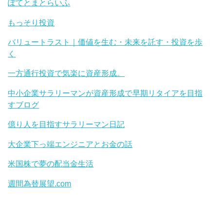
ぽてとまとらいふ
もっそり投資
バリュートラスト｜価値を生む・未来を託す・投資を歩
く
一方通行投資で気楽に資産形成。
中小企業サラリーマンが資産形成で早期リタイアを目指
すブログ
億り人を目指すサラリーマン日記
大企業下っ端エンジニアとお金の話
米国株で夢の配当金生活
週間為替展望.com