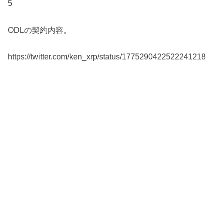
5
ODLの契約内容。
https://twitter.com/ken_xrp/status/1775290422522241218