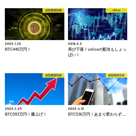
仮想通貨投資
vSlice
2022.1.30
2018.2.5
BTC440万円！
再び下落！vsliceの配当もしょっ
ぱい！
仮想通貨投資
仮想通貨投資
2022.3.29
2022.4.12
BTC593万円！爆上げ！
BTC536万円！あまり変わらず…