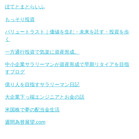
ぽてとまとらいふ
もっそり投資
バリュートラスト｜価値を生む・未来を託す・投資を歩
く
一方通行投資で気楽に資産形成。
中小企業サラリーマンが資産形成で早期リタイアを目指
すブログ
億り人を目指すサラリーマン日記
大企業下っ端エンジニアとお金の話
米国株で夢の配当金生活
週間為替展望.com