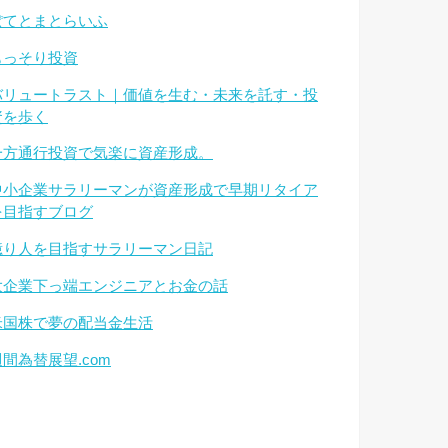
ぽてとまとらいふ
もっそり投資
バリュートラスト｜価値を生む・未来を託す・投
資を歩く
一方通行投資で気楽に資産形成。
中小企業サラリーマンが資産形成で早期リタイア
を目指すブログ
億り人を目指すサラリーマン日記
大企業下っ端エンジニアとお金の話
米国株で夢の配当金生活
週間為替展望.com