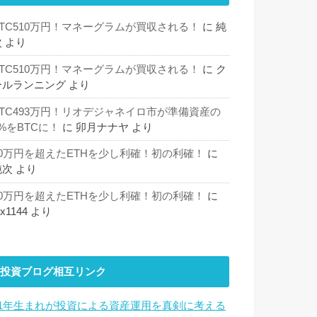
BTC510万円！マネーグラムが買収される！
に
純
次
より
BTC510万円！マネーグラムが買収される！
に
ク
ールランニング
より
BTC493万円！リオデジャネイロ市が準備資産の
%をBTCに！
に
卯月ナナヤ
より
30万円を超えたETHを少し利確！初の利確！
に
純次
より
30万円を超えたETHを少し利確！初の利確！
に
hx1144
より
投資ブログ相互リンク
81年生まれが投資による資産運用を真剣に考える