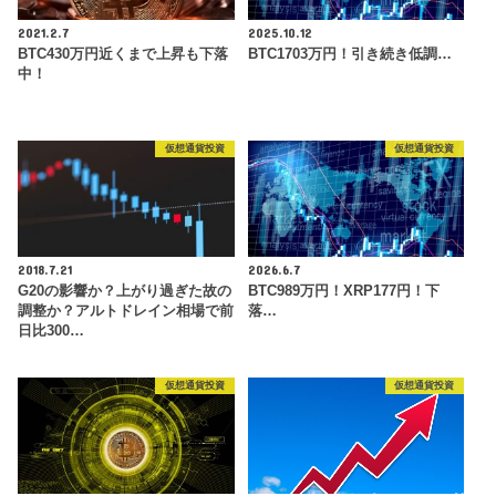
2021.2.7
2025.10.12
BTC430万円近くまで上昇も下落
BTC1703万円！引き続き低調…
中！
仮想通貨投資
仮想通貨投資
2018.7.21
2026.6.7
G20の影響か？上がり過ぎた故の
BTC989万円！XRP177円！下
調整か？アルトドレイン相場で前
落…
日比300…
仮想通貨投資
仮想通貨投資