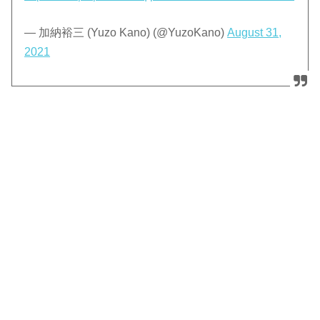
— 加納裕三 (Yuzo Kano) (@YuzoKano)
August 31,
2021