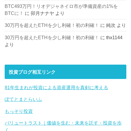
BTC493万円！リオデジャネイロ市が準備資産の1%を
BTCに！
に
卯月ナナヤ
より
30万円を超えたETHを少し利確！初の利確！
に
純次
より
30万円を超えたETHを少し利確！初の利確！
に
thx1144
より
投資ブログ相互リンク
81年生まれが投資による資産運用を真剣に考える
ぽてとまとらいふ
もっそり投資
バリュートラスト｜価値を生む・未来を託す・投資を歩
く