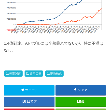
1.4億到達。AIバブルには全然乗れてないが、特に不満は
なし。
投資関連
資産公開
現物株式
ツイート
シェア
はてブ
LINE