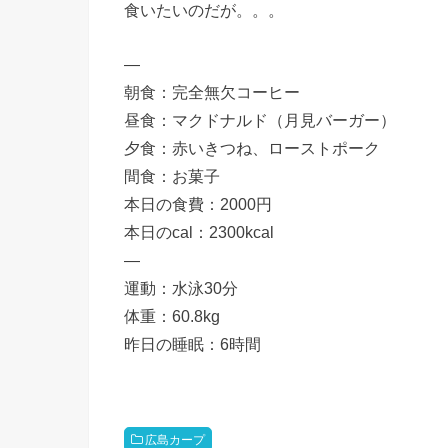
食いたいのだが。。。
—
朝食：完全無欠コーヒー
昼食：マクドナルド（月見バーガー）
夕食：赤いきつね、ローストポーク
間食：お菓子
本日の食費：2000円
本日のcal：2300kcal
—
運動：水泳30分
体重：60.8kg
昨日の睡眠：6時間
広島カープ