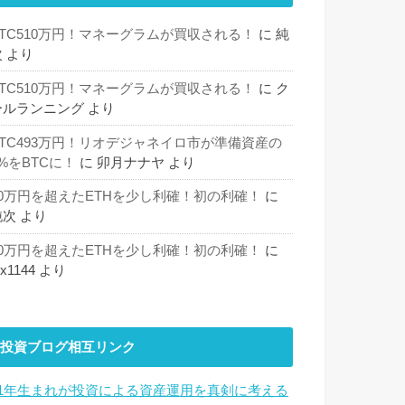
BTC510万円！マネーグラムが買収される！
に
純
次
より
BTC510万円！マネーグラムが買収される！
に
ク
ールランニング
より
BTC493万円！リオデジャネイロ市が準備資産の
%をBTCに！
に
卯月ナナヤ
より
30万円を超えたETHを少し利確！初の利確！
に
純次
より
30万円を超えたETHを少し利確！初の利確！
に
hx1144
より
投資ブログ相互リンク
81年生まれが投資による資産運用を真剣に考える