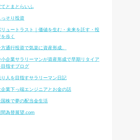
ぽてとまとらいふ
もっそり投資
バリュートラスト｜価値を生む・未来を託す・投
資を歩く
一方通行投資で気楽に資産形成。
中小企業サラリーマンが資産形成で早期リタイア
を目指すブログ
億り人を目指すサラリーマン日記
大企業下っ端エンジニアとお金の話
米国株で夢の配当金生活
週間為替展望.com