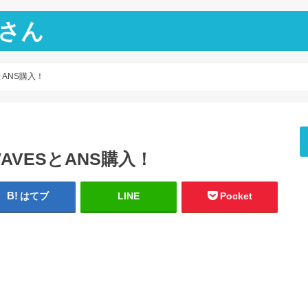
さん
とANS購入！
WAVESとANS購入！
はてブ
LINE
Pocket