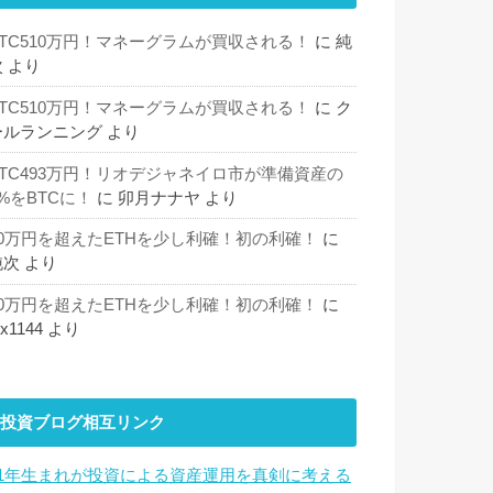
BTC510万円！マネーグラムが買収される！
に
純
次
より
BTC510万円！マネーグラムが買収される！
に
ク
ールランニング
より
BTC493万円！リオデジャネイロ市が準備資産の
%をBTCに！
に
卯月ナナヤ
より
30万円を超えたETHを少し利確！初の利確！
に
純次
より
30万円を超えたETHを少し利確！初の利確！
に
hx1144
より
投資ブログ相互リンク
81年生まれが投資による資産運用を真剣に考える