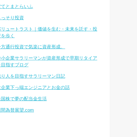
ぽてとまとらいふ
もっそり投資
バリュートラスト｜価値を生む・未来を託す・投
資を歩く
一方通行投資で気楽に資産形成。
中小企業サラリーマンが資産形成で早期リタイア
を目指すブログ
億り人を目指すサラリーマン日記
大企業下っ端エンジニアとお金の話
米国株で夢の配当金生活
週間為替展望.com