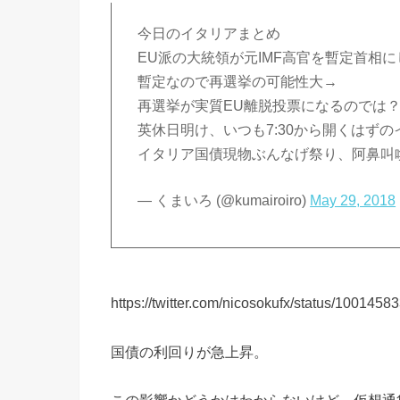
今日のイタリアまとめ
EU派の大統領が元IMF高官を暫定首相
暫定なので再選挙の可能性大→
再選挙が実質EU離脱投票になるのでは
英休日明け、いつも7:30から開くはず
イタリア国債現物ぶんなげ祭り、阿鼻叫
— くまいろ (@kumairoiro)
May 29, 2018
https://twitter.com/nicosokufx/status/10014
国債の利回りが急上昇。