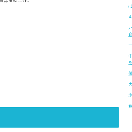
貨は反転上昇。