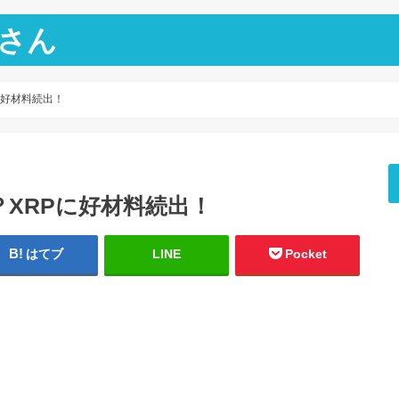
さん
に好材料続出！
XRPに好材料続出！
はてブ
LINE
Pocket