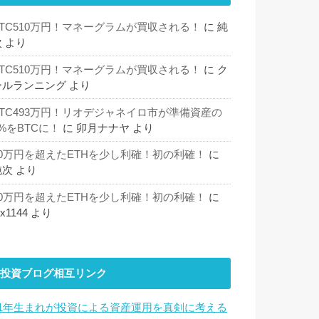
BTC510万円！マネーグラムが買収される！
に
純
次
より
BTC510万円！マネーグラムが買収される！
に
ク
ールランニング
より
BTC493万円！リオデジャネイロ市が準備資産の
%をBTCに！
に
卯月ナナヤ
より
30万円を超えたETHを少し利確！初の利確！
に
純次
より
30万円を超えたETHを少し利確！初の利確！
に
hx1144
より
投資ブログ相互リンク
81年生まれが投資による資産運用を真剣に考える