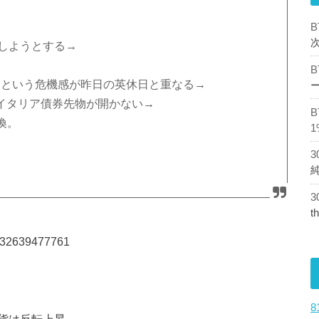
にしようとする→
？という危機感が昨日の英休日と重なる→
のイタリア債券先物が開かない→
喚。
1
t
58332639477761