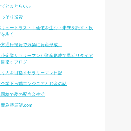
ぽてとまとらいふ
もっそり投資
バリュートラスト｜価値を生む・未来を託す・投
資を歩く
一方通行投資で気楽に資産形成。
中小企業サラリーマンが資産形成で早期リタイア
を目指すブログ
億り人を目指すサラリーマン日記
大企業下っ端エンジニアとお金の話
米国株で夢の配当金生活
週間為替展望.com