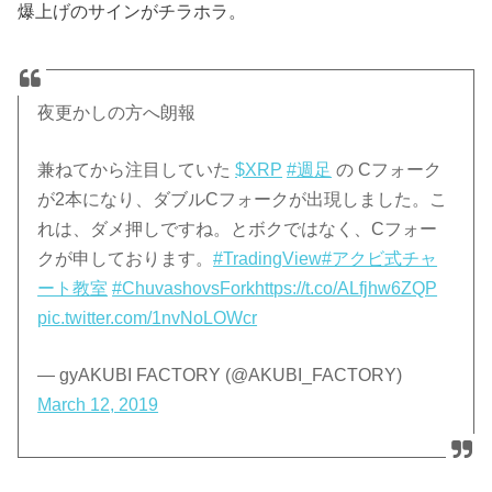
爆上げのサインがチラホラ。
夜更かしの方へ朗報
兼ねてから注目していた
$XRP
#週足
の Cフォーク
が2本になり、ダブルCフォークが出現しました。こ
れは、ダメ押しですね。とボクではなく、Cフォー
クが申しております。
#TradingView
#アクビ式チャ
ート教室
#ChuvashovsFork
https://t.co/ALfjhw6ZQP
pic.twitter.com/1nvNoLOWcr
— gyAKUBI FACTORY (@AKUBI_FACTORY)
March 12, 2019