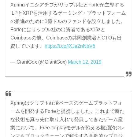
Xpringイニシアチブがリップル社とForteが主導する
ILPとXRPを活用するゲーミング・プラットフォーム
の推進のために1億ドルのファンドを設立しました。
Forteにはリップル社の出資者であるz16zと
Coinbaseの他、Coinbaseの共同創業者とCTOも出
資しています。
https://t.co/lXJa2nNbV5
— GiantGox (@GiantGox)
March 12, 2019
Xpringはクリプト経済ベースのゲームプラットフォ
ームを開発するForteと提携しました。これまで新た
な技術を真っ先に取り入れて発展してきたゲーム産
業において、Free-to-playモデルが抱える根源的ジレ
ンマをブロックチェーンで解決する意欲的なプロジ